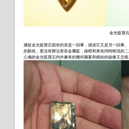
金光藍寶
捕捉金光藍寶石固有的美是一回事，描述它又是另一回事。
的顏色，更沒有辦法形容金屬藍，綠橙和黃色同時映現的二
心儀的金光藍寶石內外兼有的幾何圖案和繽紛的線條又怎樣