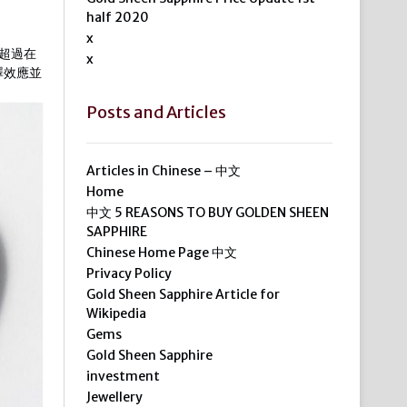
half 2020
x
超過在
x
澤效應並
Posts and Articles
Articles in Chinese – 中文
Home
中文 5 REASONS TO BUY GOLDEN SHEEN
SAPPHIRE
Chinese Home Page 中文
Privacy Policy
Gold Sheen Sapphire Article for
Wikipedia
Gems
Gold Sheen Sapphire
investment
Jewellery