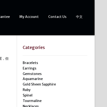
rantee
My Account
Contact Us
中文
Categories
設置，但
Bracelets
Earrings
Gemstones
Aquamarine
Gold Sheen Sapphire
Ruby
Spinel
Tourmaline
Necklaces