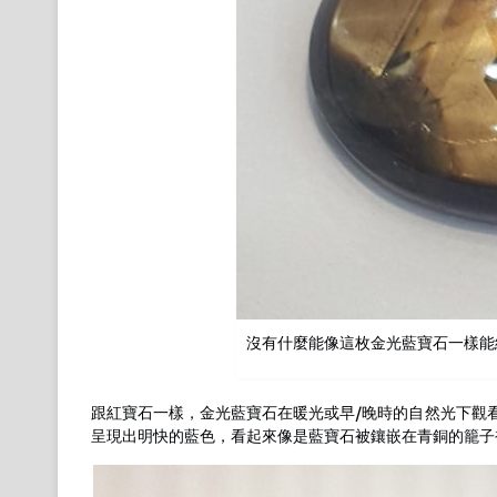
沒有什麼能像這枚金光藍寶石一樣能
跟紅寶石一樣，金光藍寶石在暖光或早/晚時的自然光下觀
呈現出明快的藍色，看起來像是藍寶石被鑲嵌在青銅的籠子