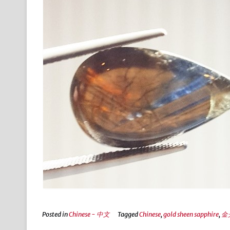
Posted in
Chinese - 中文
Tagged
Chinese
,
gold sheen sapphire
,
金