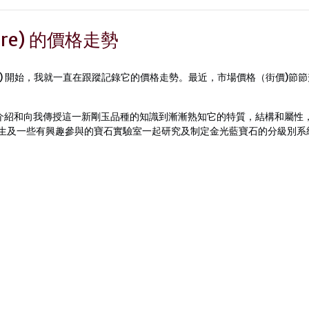
hire) 的價格走勢
pphire) 開始，我就一直在跟蹤記錄它的價格走勢。最近，市場價格（街價)節
介紹和向我傳授這一新剛玉品種的知識到漸漸熟知它的特質，結構和屬性
 先生及一些有興趣參與的寶石實驗室一起研究及制定金光藍寶石的分級別系