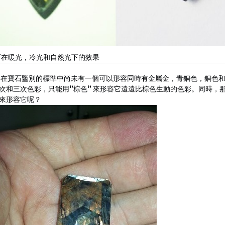
石在暖光，冷光和自然光下的效果
 在寶石鑒別的標準中尚未有一個可以形容同時有金屬金，青銅色，銅色
次和三次色彩，只能用”棕色” 來形容它遠遠比棕色生動的色彩。同時，
來形容它呢？